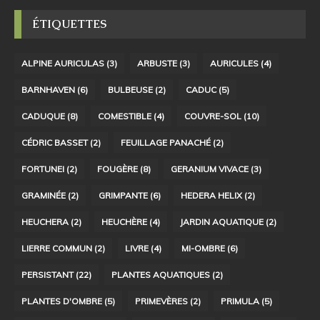
ÉTIQUETTES
ALPINE AURICULAS
(3)
ARBUSTE
(3)
AURICULES
(4)
BARNHAVEN
(6)
BULBEUSE
(2)
CADUC
(5)
CADUQUE
(8)
COMESTIBLE
(4)
COUVRE-SOL
(10)
CÉDRIC BASSET
(2)
FEUILLAGE PANACHÉ
(2)
FORTUNEI
(2)
FOUGÈRE
(8)
GERANIUM VIVACE
(3)
GRAMINÉE
(2)
GRIMPANTE
(6)
HEDERA HELIX
(2)
HEUCHERA
(2)
HEUCHÈRE
(4)
JARDIN AQUATIQUE
(2)
LIERRE COMMUN
(2)
LIVRE
(4)
MI-OMBRE
(6)
PERSISTANT
(22)
PLANTES AQUATIQUES
(2)
PLANTES D'OMBRE
(5)
PRIMEVÈRES
(2)
PRIMULA
(5)