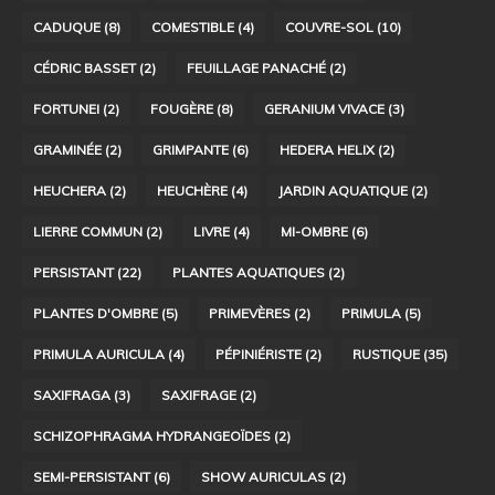
CADUQUE
(8)
COMESTIBLE
(4)
COUVRE-SOL
(10)
CÉDRIC BASSET
(2)
FEUILLAGE PANACHÉ
(2)
FORTUNEI
(2)
FOUGÈRE
(8)
GERANIUM VIVACE
(3)
GRAMINÉE
(2)
GRIMPANTE
(6)
HEDERA HELIX
(2)
HEUCHERA
(2)
HEUCHÈRE
(4)
JARDIN AQUATIQUE
(2)
LIERRE COMMUN
(2)
LIVRE
(4)
MI-OMBRE
(6)
PERSISTANT
(22)
PLANTES AQUATIQUES
(2)
PLANTES D'OMBRE
(5)
PRIMEVÈRES
(2)
PRIMULA
(5)
PRIMULA AURICULA
(4)
PÉPINIÉRISTE
(2)
RUSTIQUE
(35)
SAXIFRAGA
(3)
SAXIFRAGE
(2)
SCHIZOPHRAGMA HYDRANGEOÏDES
(2)
SEMI-PERSISTANT
(6)
SHOW AURICULAS
(2)