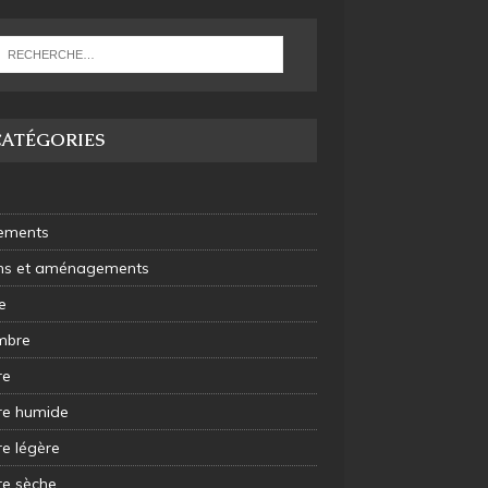
CATÉGORIES
ements
ins et aménagements
e
mbre
re
e humide
e légère
e sèche