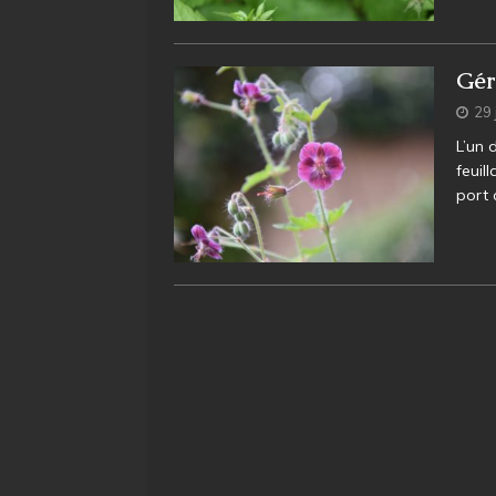
Gér
29 
L’un 
feuil
port 