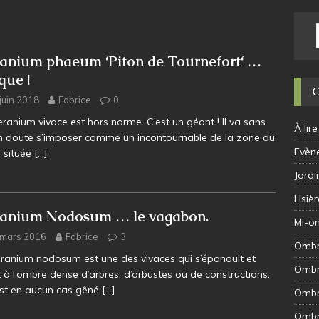
anium phaeum ‘Piton de Tournefort‘ …
que !
juin 2018
Fabrice
0
ranium vivace est hors norme. C’est un géant ! Il va sans
À lire
 doute s’imposer comme un incontournable de la zone du
Evèn
n située
[…]
Jard
Lisièr
anium Nodosum … le vagabon.
Mi-o
 mars 2016
Fabrice
3
Omb
ranium nodosum est une des vivaces qui s’épanouit et
Ombr
it à l’ombre dense d’arbres, d’arbustes ou de constructions,
est en aucun cas gêné
[…]
Ombr
Ombr