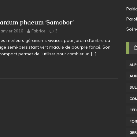
Palé
Parol
anium phaeum ‘Samobor’
Scén
janvier 2016
Fabrice
3
des meilleurs géraniums vivaces pour jardin d’ombre au
lage semi-persistant vert maculé de pourpre foncé. Son
compact permet de l’utiliser pour combler un
[…]
ALP
AUR
BUL
COM
CÉD
FOR
GER