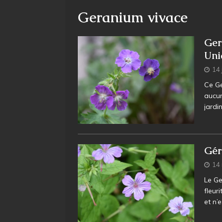
Geranium vivace
Ger
Uni
14 
Ce Ge
aucun
jardi
Gér
14
Le Ge
fleur
et n’