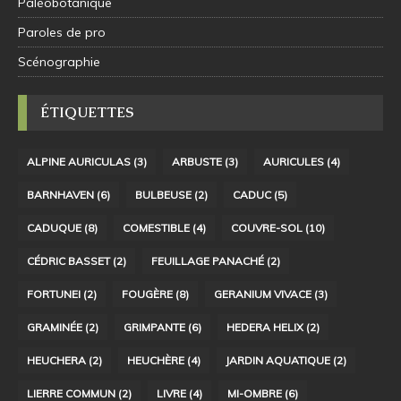
Paléobotanique
Paroles de pro
Scénographie
ÉTIQUETTES
ALPINE AURICULAS
(3)
ARBUSTE
(3)
AURICULES
(4)
BARNHAVEN
(6)
BULBEUSE
(2)
CADUC
(5)
CADUQUE
(8)
COMESTIBLE
(4)
COUVRE-SOL
(10)
CÉDRIC BASSET
(2)
FEUILLAGE PANACHÉ
(2)
FORTUNEI
(2)
FOUGÈRE
(8)
GERANIUM VIVACE
(3)
GRAMINÉE
(2)
GRIMPANTE
(6)
HEDERA HELIX
(2)
HEUCHERA
(2)
HEUCHÈRE
(4)
JARDIN AQUATIQUE
(2)
LIERRE COMMUN
(2)
LIVRE
(4)
MI-OMBRE
(6)