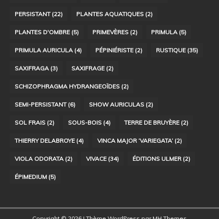
PERSISTANT
(22)
PLANTES AQUATIQUES
(2)
PLANTES D'OMBRE
(5)
PRIMEVÈRES
(2)
PRIMULA
(5)
PRIMULA AURICULA
(4)
PÉPINIÉRISTE
(2)
RUSTIQUE
(35)
SAXIFRAGA
(3)
SAXIFRAGE
(2)
SCHIZOPHRAGMA HYDRANGEOÏDES
(2)
SEMI-PERSISTANT
(6)
SHOW AURICULAS
(2)
SOL FRAIS
(2)
SOUS-BOIS
(4)
TERRE DE BRUYÈRE
(2)
THIERRY DELABROYE
(4)
VINCA MAJOR ‘VARIEGATA’
(2)
VIOLA ODORATA
(2)
VIVACE
(34)
ÉDITIONS ULMER
(2)
ÉPIMEDIUM
(5)
Copyright © 2026 | Thème WordPress par
MH Themes