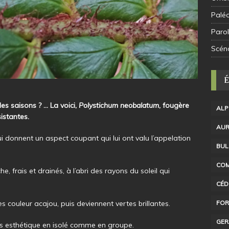
Palé
Parol
Scén
es saisons ? … La voici,
Polystichum neobalatum
, fougère
ALP
istantes.
AUR
i donnent un aspect coupant qui lui ont valu l’appelation
BUL
COM
che, frais et drainés, à l’abri des rayons du soleil qui
CÉD
s couleur acajou, puis deviennent vertes brillantes.
FOR
GER
rès esthétique en isolé comme en groupe.