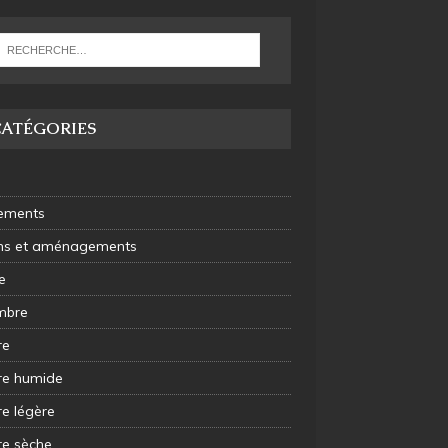
CATÉGORIES
ements
ins et aménagements
e
mbre
re
e humide
e légère
e sèche