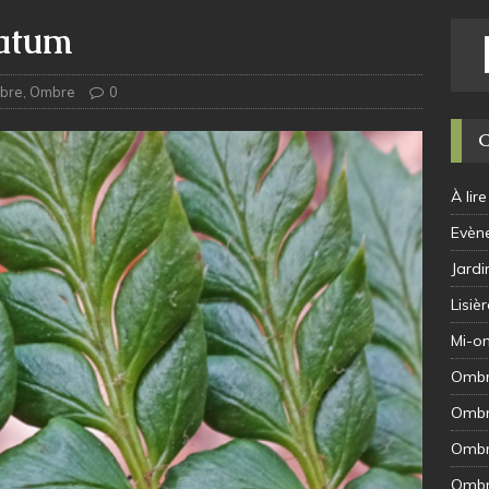
batum
bre
,
Ombre
0
À lire
Evèn
Jard
Lisièr
Mi-o
Omb
Ombr
Ombr
Ombr