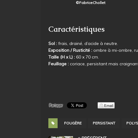
©FabriceChollet
Caractéristiques
Sol :
frais, drainé, d’acide à neutre.
Exposition / Rusticité :
ombre à mi-ombre, rus
Taille (H x L) :
60 x 70 cm.
Feuillage :
coriace, persistant mais craignant
FOUGÈRE
PERSISTANT
POLY