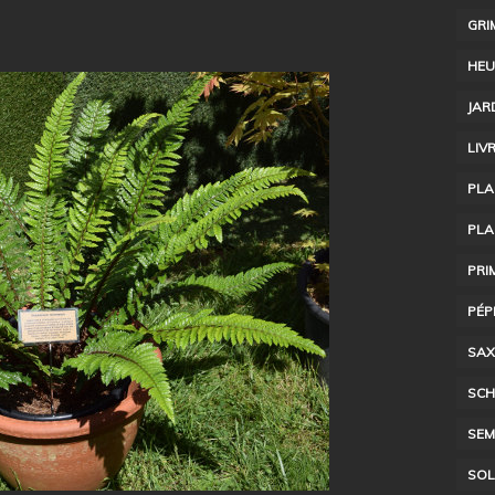
GRI
HEU
JAR
LIV
PLA
PLA
PRI
PÉP
SAX
SCH
SEM
SOL