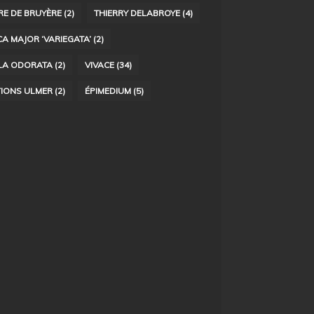
RE DE BRUYÈRE
(2)
THIERRY DELABROYE
(4)
CA MAJOR ‘VARIEGATA’
(2)
LA ODORATA
(2)
VIVACE
(34)
TIONS ULMER
(2)
ÉPIMEDIUM
(5)