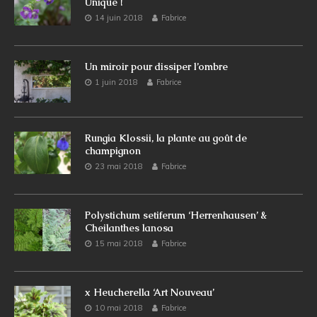
Unique !
14 juin 2018
Fabrice
Un miroir pour dissiper l’ombre
1 juin 2018
Fabrice
Rungia Klossii, la plante au goût de
champignon
23 mai 2018
Fabrice
Polystichum setiferum ‘Herrenhausen’ &
Cheilanthes lanosa
15 mai 2018
Fabrice
x Heucherella ‘Art Nouveau’
10 mai 2018
Fabrice