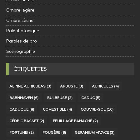
Ombre légère
Ombre sèche
Paléobotanique
Paroles de pro
Scénographie
ÉTIQUETTES
ALPINE AURICULAS
(3)
ARBUSTE
(3)
AURICULES
(4)
BARNHAVEN
(6)
BULBEUSE
(2)
CADUC
(5)
CADUQUE
(8)
COMESTIBLE
(4)
COUVRE-SOL
(10)
CÉDRIC BASSET
(2)
FEUILLAGE PANACHÉ
(2)
FORTUNEI
(2)
FOUGÈRE
(8)
GERANIUM VIVACE
(3)