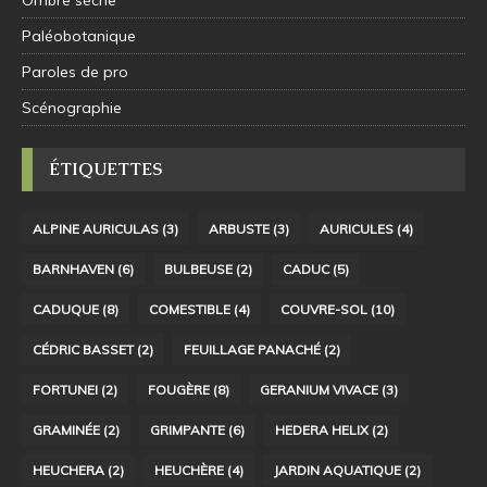
Ombre sèche
Paléobotanique
Paroles de pro
Scénographie
ÉTIQUETTES
ALPINE AURICULAS
(3)
ARBUSTE
(3)
AURICULES
(4)
BARNHAVEN
(6)
BULBEUSE
(2)
CADUC
(5)
CADUQUE
(8)
COMESTIBLE
(4)
COUVRE-SOL
(10)
CÉDRIC BASSET
(2)
FEUILLAGE PANACHÉ
(2)
FORTUNEI
(2)
FOUGÈRE
(8)
GERANIUM VIVACE
(3)
GRAMINÉE
(2)
GRIMPANTE
(6)
HEDERA HELIX
(2)
HEUCHERA
(2)
HEUCHÈRE
(4)
JARDIN AQUATIQUE
(2)