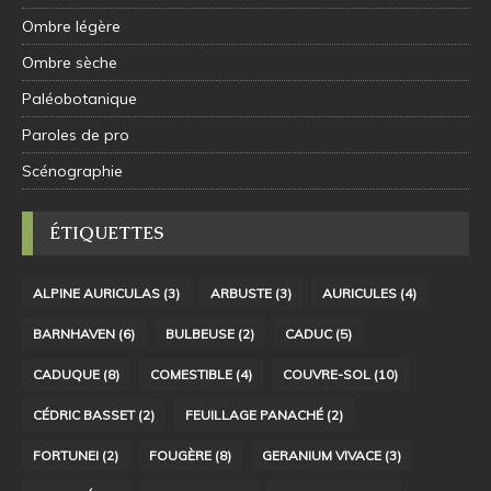
Ombre légère
Ombre sèche
Paléobotanique
Paroles de pro
Scénographie
ÉTIQUETTES
ALPINE AURICULAS
(3)
ARBUSTE
(3)
AURICULES
(4)
BARNHAVEN
(6)
BULBEUSE
(2)
CADUC
(5)
CADUQUE
(8)
COMESTIBLE
(4)
COUVRE-SOL
(10)
CÉDRIC BASSET
(2)
FEUILLAGE PANACHÉ
(2)
FORTUNEI
(2)
FOUGÈRE
(8)
GERANIUM VIVACE
(3)