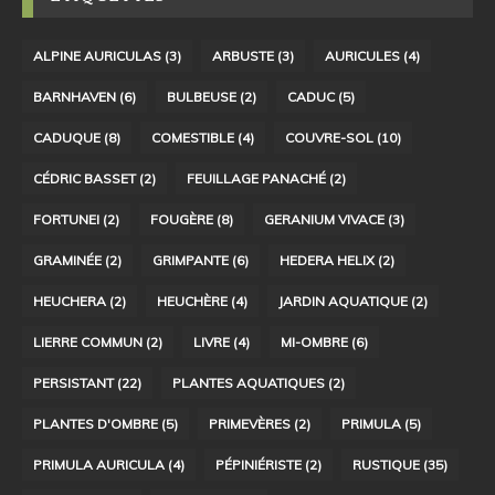
ALPINE AURICULAS
(3)
ARBUSTE
(3)
AURICULES
(4)
BARNHAVEN
(6)
BULBEUSE
(2)
CADUC
(5)
CADUQUE
(8)
COMESTIBLE
(4)
COUVRE-SOL
(10)
CÉDRIC BASSET
(2)
FEUILLAGE PANACHÉ
(2)
FORTUNEI
(2)
FOUGÈRE
(8)
GERANIUM VIVACE
(3)
GRAMINÉE
(2)
GRIMPANTE
(6)
HEDERA HELIX
(2)
HEUCHERA
(2)
HEUCHÈRE
(4)
JARDIN AQUATIQUE
(2)
LIERRE COMMUN
(2)
LIVRE
(4)
MI-OMBRE
(6)
PERSISTANT
(22)
PLANTES AQUATIQUES
(2)
PLANTES D'OMBRE
(5)
PRIMEVÈRES
(2)
PRIMULA
(5)
PRIMULA AURICULA
(4)
PÉPINIÉRISTE
(2)
RUSTIQUE
(35)