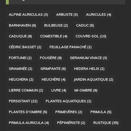
ALPINE AURICULAS
(3)
ARBUSTE
(3)
AURICULES
(4)
BARNHAVEN
(6)
BULBEUSE
(2)
CADUC
(5)
CADUQUE
(8)
COMESTIBLE
(4)
COUVRE-SOL
(10)
CÉDRIC BASSET
(2)
FEUILLAGE PANACHÉ
(2)
FORTUNEI
(2)
FOUGÈRE
(8)
GERANIUM VIVACE
(3)
GRAMINÉE
(2)
GRIMPANTE
(6)
HEDERA HELIX
(2)
HEUCHERA
(2)
HEUCHÈRE
(4)
JARDIN AQUATIQUE
(2)
LIERRE COMMUN
(2)
LIVRE
(4)
MI-OMBRE
(6)
PERSISTANT
(22)
PLANTES AQUATIQUES
(2)
PLANTES D'OMBRE
(5)
PRIMEVÈRES
(2)
PRIMULA
(5)
PRIMULA AURICULA
(4)
PÉPINIÉRISTE
(2)
RUSTIQUE
(35)