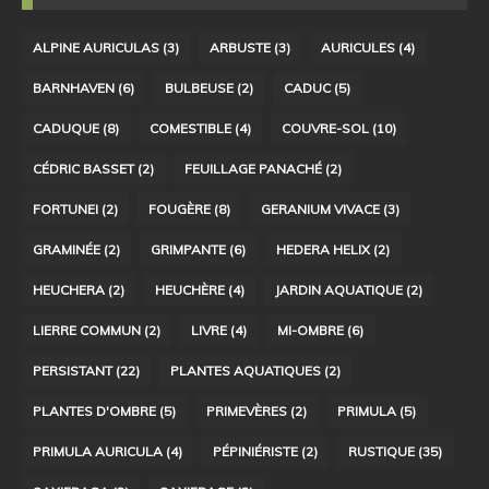
ALPINE AURICULAS
(3)
ARBUSTE
(3)
AURICULES
(4)
BARNHAVEN
(6)
BULBEUSE
(2)
CADUC
(5)
CADUQUE
(8)
COMESTIBLE
(4)
COUVRE-SOL
(10)
CÉDRIC BASSET
(2)
FEUILLAGE PANACHÉ
(2)
FORTUNEI
(2)
FOUGÈRE
(8)
GERANIUM VIVACE
(3)
GRAMINÉE
(2)
GRIMPANTE
(6)
HEDERA HELIX
(2)
HEUCHERA
(2)
HEUCHÈRE
(4)
JARDIN AQUATIQUE
(2)
LIERRE COMMUN
(2)
LIVRE
(4)
MI-OMBRE
(6)
PERSISTANT
(22)
PLANTES AQUATIQUES
(2)
PLANTES D'OMBRE
(5)
PRIMEVÈRES
(2)
PRIMULA
(5)
PRIMULA AURICULA
(4)
PÉPINIÉRISTE
(2)
RUSTIQUE
(35)