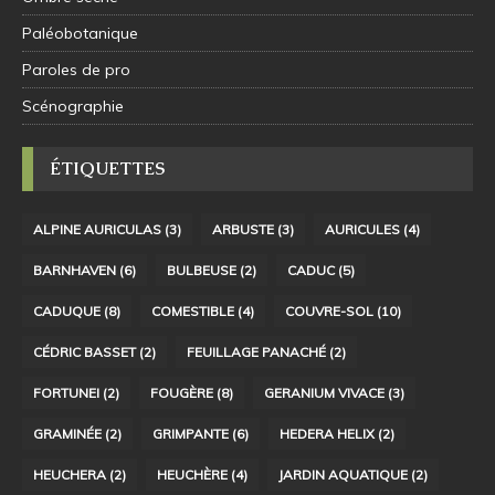
Paléobotanique
Paroles de pro
Scénographie
ÉTIQUETTES
ALPINE AURICULAS
(3)
ARBUSTE
(3)
AURICULES
(4)
BARNHAVEN
(6)
BULBEUSE
(2)
CADUC
(5)
CADUQUE
(8)
COMESTIBLE
(4)
COUVRE-SOL
(10)
CÉDRIC BASSET
(2)
FEUILLAGE PANACHÉ
(2)
FORTUNEI
(2)
FOUGÈRE
(8)
GERANIUM VIVACE
(3)
GRAMINÉE
(2)
GRIMPANTE
(6)
HEDERA HELIX
(2)
HEUCHERA
(2)
HEUCHÈRE
(4)
JARDIN AQUATIQUE
(2)