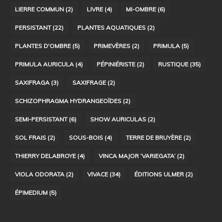
LIERRE COMMUN
(2)
LIVRE
(4)
MI-OMBRE
(6)
PERSISTANT
(22)
PLANTES AQUATIQUES
(2)
PLANTES D'OMBRE
(5)
PRIMEVÈRES
(2)
PRIMULA
(5)
PRIMULA AURICULA
(4)
PÉPINIÉRISTE
(2)
RUSTIQUE
(35)
SAXIFRAGA
(3)
SAXIFRAGE
(2)
SCHIZOPHRAGMA HYDRANGEOÏDES
(2)
SEMI-PERSISTANT
(6)
SHOW AURICULAS
(2)
SOL FRAIS
(2)
SOUS-BOIS
(4)
TERRE DE BRUYÈRE
(2)
THIERRY DELABROYE
(4)
VINCA MAJOR ‘VARIEGATA’
(2)
VIOLA ODORATA
(2)
VIVACE
(34)
ÉDITIONS ULMER
(2)
ÉPIMEDIUM
(5)