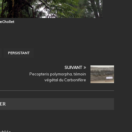
eChollet
PERSISTANT
SUIVANT
Pecopteris polymorpha, témoin
végétal du Carbonifère
ER
bliée.