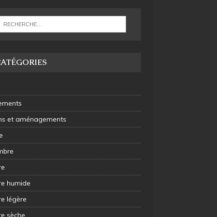
CATÉGORIES
ements
ins et aménagements
e
mbre
re
e humide
e légère
e sèche