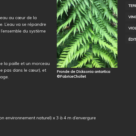
TER
VIN
’eau au cœur de la
e. L’eau va se répandre
VIO
s l’ensemble du système
ÉDI
e la paille et un morceau
gne pas dans le cœur), et
Fronde de Dicksonia antartica
nage.
©FabriceChollet
n environnement naturel) x 3 à 4 m d’envergure