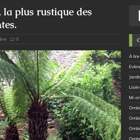
 la plus rustique des
tes.
bre
0
À lire
Evèn
Jard
Lisièr
Mi-o
Omb
Ombr
Ombr
Ombr