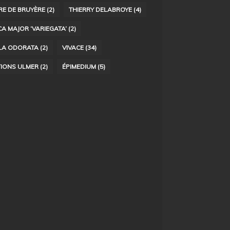
RE DE BRUYÈRE
(2)
THIERRY DELABROYE
(4)
CA MAJOR ‘VARIEGATA’
(2)
LA ODORATA
(2)
VIVACE
(34)
TIONS ULMER
(2)
ÉPIMEDIUM
(5)