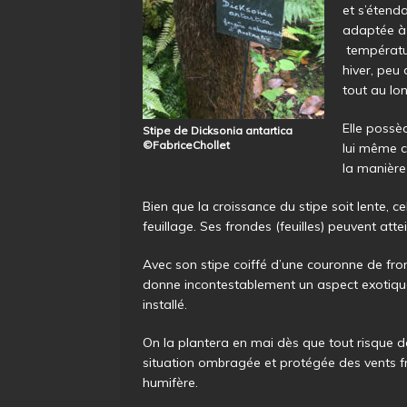
et s’étend
adaptée à 
températur
hiver, peu 
tout au lo
Elle possèd
Stipe de Dicksonia antartica
©FabriceChollet
lui même c
la manière
Bien que la croissance du stipe soit lente
feuillage. Ses frondes (feuilles) peuvent at
Avec son stipe coiffé d’une couronne de fron
donne incontestablement un aspect exotique 
installé.
On la plantera en mai dès que tout risque d
situation ombragée et protégée des vents fr
humifère.