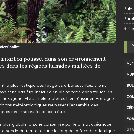
Palé
Parol
Scén
riceChollet
 antartica pousse, dans son environnement
ALP
res dans les régions humides maillées de
AUR
ant la plus rustique des fougères arborescentes, elle ne
BUL
on sens pas être installée en pleine terre dans toutes les
COM
 l’hexagone. Elle semble toutefois bien réussir en Bretagne
ditions météorologiques réunissent l’ensemble des
CÉD
tiques nécessaires à son bien être.
FOR
 plus globale la zone concernée par le climat océanique
GER
ite bande du territoire situé le long de la façade atlantique