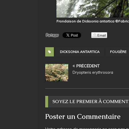
Frondaison de Dicksonia antartica ©Fabric
DICKSONIA ANTARTICA
FOUGÈRE
PRÉCÉDENT
Dryopteris erythrosora
SOYEZ LE PREMIER À COMMENT
Poster un Commentaire
Votre adresse de messagerie ne sera pas pu