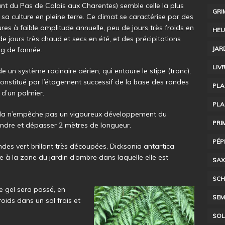
ant du Pas de Calais aux Charentes) semble celle la plus
GRI
sa culture en pleine terre. Ce climat se caractérise par des
es à faible amplitude annuelle, peu de jours très froids en
HEU
de jours très chaud et secs en été, et des précipitations
JAR
ng de l’année.
LIV
e un système racinaire aérien, qui entoure le stipe (tronc),
onstitué par l’étagement successif de la base des rondes
PLA
 d’un palmier.
PLA
, cela n’empêche pas un vigoureux développement du
PRI
teindre et dépasser 2 mètres de longueur.
PÉP
des vert brillant très découpées, Dicksonia antartica
à la zone du jardin d’ombre dans laquelle elle est
SAX
SCH
e gel sera passé, en
SEM
oids dans un sol frais et
SOL