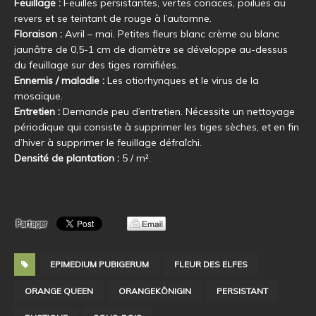
Feuillage :
Feuilles persistantes, vertes coriaces, poilues au
revers et se teintant de rouge à l’automne.
Floraison :
Avril – mai. Petites fleurs blanc crème ou blanc
jaunâtre de 0,5-1 cm de diamètre se développe au-dessus
du feuillage sur des tiges ramifiées.
Ennemis / maladie :
Les otiorhynques et le virus de la
mosaïque.
Entretien :
Demande peu d’entretien. Nécessite un nettoyage
périodique qui consiste à supprimer les tiges sèches, et en fin
d’hiver à supprimer le feuillage défraîchi.
Densité de plantation :
5 / m².
EPIMEDIUM PUBIGERUM
FLEUR DES ELFES
ORANGE QUEEN
ORANGEKÖNIGIN
PERSISTANT