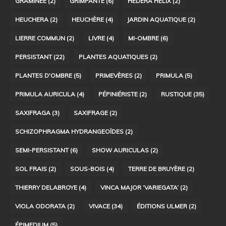
GRAMINÉE
(2)
GRIMPANTE
(6)
HEDERA HELIX
(2)
HEUCHERA
(2)
HEUCHÈRE
(4)
JARDIN AQUATIQUE
(2)
LIERRE COMMUN
(2)
LIVRE
(4)
MI-OMBRE
(6)
PERSISTANT
(22)
PLANTES AQUATIQUES
(2)
PLANTES D'OMBRE
(5)
PRIMEVÈRES
(2)
PRIMULA
(5)
PRIMULA AURICULA
(4)
PÉPINIÉRISTE
(2)
RUSTIQUE
(35)
SAXIFRAGA
(3)
SAXIFRAGE
(2)
SCHIZOPHRAGMA HYDRANGEOÏDES
(2)
SEMI-PERSISTANT
(6)
SHOW AURICULAS
(2)
SOL FRAIS
(2)
SOUS-BOIS
(4)
TERRE DE BRUYÈRE
(2)
THIERRY DELABROYE
(4)
VINCA MAJOR ‘VARIEGATA’
(2)
VIOLA ODORATA
(2)
VIVACE
(34)
ÉDITIONS ULMER
(2)
ÉPIMEDIUM
(5)